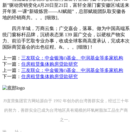
新”驱动营销变化4月20日至21日，富轩全屋门窗安徽区域送来
开年第 一课“新锻炼营——AI赋能”，总部赋能团队取安徽各
地的经销商共。。。[细致]。
四月羊城，万商云集；广交嘉会，落幕。做为中国高端系
统门窗标杆品牌，沉磅表态第 139 届广交会，以硬核产物实
力、前沿手艺取专业办事，收成全球客商高度承认，完成本次
国际商贸嘉会的出色征程。&。。。[细致]！
上一篇：
三友联众：中金银海()基金、中润基金等多家机构
下一篇：
住房租赁集体购房贷款研究
上一篇：
三友联众：中金银海()基金、中润基金等多家机构
下一篇：
住房租赁集体购房贷款研究
J9直营集团官方网站源自于 1992 年创办的台湾善群实业，经过三十年
的努力，善群实业已成为台湾地区具有规模的环氧树脂加工品生产商
之一。
地 址：
福建省泉州市南安市康美镇源祥路3号