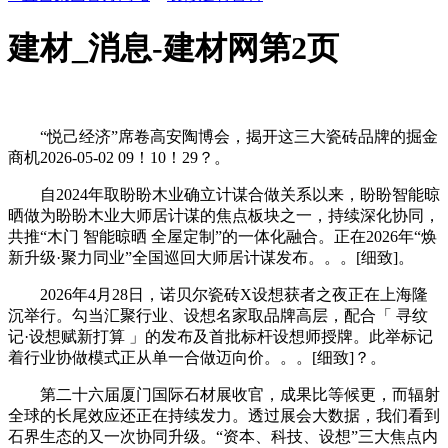
建材_消息-建材网第2页
“悦己经济”席卷高安陶博会，揭开这三大瓷砖品牌的掘金
商机2026-05-02 09！10！29？。
自2024年取盼盼木业确立计谋合做关系以来，盼盼智能晾
晒做为盼盼木业大师居计谋的焦点板块之一，持续深化协同，
共推“木门 智能晾晒 全屋定制”的一体化融合。正在2026年“焕
新升级·聚力同业”全国巡回大师居计谋发布。。。[细致]。
2026年4月28日，诺贝尔瓷砖X设想获者之夜正在上海隆
沉举行。勾当汇聚行业、设想名家取品牌高层，配合「 寻纹
记·设想赋新打算 」的发布及首批标杆设想师授牌。此举标记
着行业协做模式正从单一合做迈向价。。。[细致]？。
第二十六届厦门国际石材展收官，成果比等候更，而辐射
全球的长尾效应还正在持续发力。透过展会大数据，我们看到
石界生态的又一次协同升级。“资本、科技、设想”三大焦点内