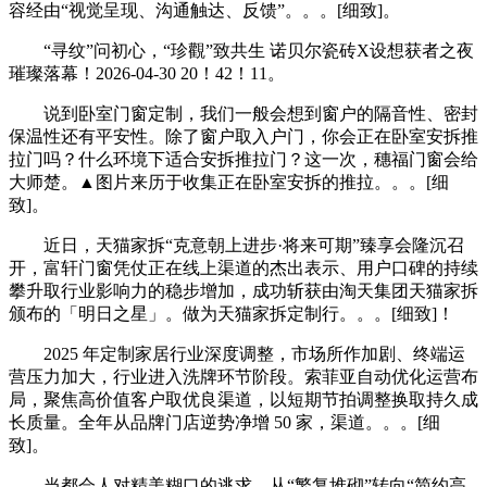
容经由“视觉呈现、沟通触达、反馈”。。。[细致]。
“寻纹”问初心，“珍觀”致共生 诺贝尔瓷砖X设想获者之夜
璀璨落幕！2026-04-30 20！42！11。
说到卧室门窗定制，我们一般会想到窗户的隔音性、密封
保温性还有平安性。除了窗户取入户门，你会正在卧室安拆推
拉门吗？什么环境下适合安拆推拉门？这一次，穗福门窗会给
大师楚。▲图片来历于收集正在卧室安拆的推拉。。。[细
致]。
近日，天猫家拆“克意朝上进步·将来可期”臻享会隆沉召
开，富轩门窗凭仗正在线上渠道的杰出表示、用户口碑的持续
攀升取行业影响力的稳步增加，成功斩获由淘天集团天猫家拆
颁布的「明日之星」。做为天猫家拆定制行。。。[细致]！
2025 年定制家居行业深度调整，市场所作加剧、终端运
营压力加大，行业进入洗牌环节阶段。索菲亚自动优化运营布
局，聚焦高价值客户取优良渠道，以短期节拍调整换取持久成
长质量。全年从品牌门店逆势净增 50 家，渠道。。。[细
致]。
当都会人对精美糊口的逃求，从“繁复堆砌”转向“简约高