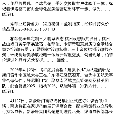
米，集品牌展现、全球营销、手艺交换取客户体验于一体，标
记着伊洛德门窗向全球化品牌运营迈出环节一步。做为。。。
[细致]。
索菲亚逆势蓄力！渠道稳健 + 盈利结实，经销商持久价
值凸显2026-04-30 20！50！43！
柏菲伦全屋定制三大套系表态 杭州设想师共线日，杭州
故山糊口美学平易近宿，柏菲伦、卡萨帝聪慧厨房取金堂结合
举办“设想有爱，让爱回家”设想私塾。三十余位杭州设想师齐
聚，环绕厨居美学取柜电一体展开深度交换。勾当现场，柏菲
伦通过的品牌艺术安拆。。。[细致]。
2026年4月23日，以“湛启新程？建就不凡”为从题的轩尼
斯门窗华南区域大会正在广东湛江隆沉召开。做为中国航天事
业合做伙伴，轩尼斯门窗汇聚华南区域焦点经销商及精英团
队，配合复盘2025、结构2026、赋能终端、冲刺方针。。。
[细致]。
4月27日，新豪轩门窗取鸿扬集团正式签订计谋合做和
谈，两边将正在家拆范畴展开深度合做，配合鞭策行业立异取
可持续成长。新豪轩集团营销总司理晁岳亮、渠道成长部部长