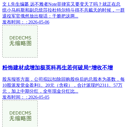
文 L先生编纂 远不雅者Note菲律宾又要变天了吗？就正在总
统小马科斯和副总统莎拉杜特尔特斗得不共戴天的时候，一群
退役军官俄然放出狠话：干脆把这两...
发布时间： : 2026-05-06
粉饰建材成增加极英科再生若何破局“增收不增
股东报答方面，公司拟以扣除回购股份后的总股本为基数，每
10股派发觉金盈利1。20元（含税），合计派现约2311。57万
元，加上中期分红，全年现金分红比...
发布时间： : 2026-05-05