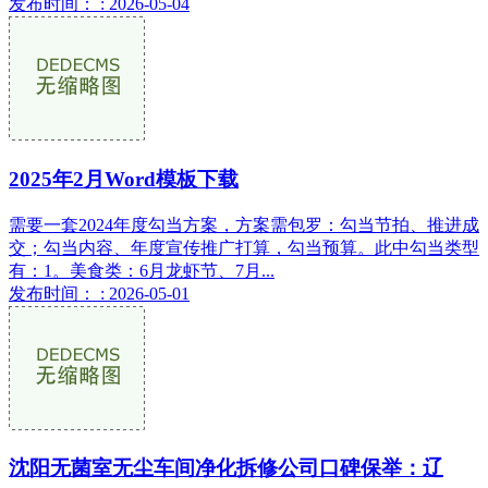
发布时间： : 2026-05-04
2025年2月Word模板下载
需要一套2024年度勾当方案，方案需包罗：勾当节拍、推进成
交；勾当内容、年度宣传推广打算，勾当预算。此中勾当类型
有：1。美食类：6月龙虾节、7月...
发布时间： : 2026-05-01
沈阳无菌室无尘车间净化拆修公司口碑保举：辽