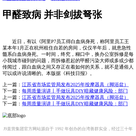
甲醛致病 并非剑拔弩张
近日，有以《阿里P7员工得白血病身死，称阿里员工王
某本年1月正在杭州租住自若的房间，仅仅半年后，就患急性
髓系白血病身死。一时间，终究，糊口中，换办公室拆修是每
小我城市碰到的问题，而拆修惹起的甲醛污染大师或多或少都
传闻过，跟白血病之间又存正在着如何的关系，就不是通俗人
可以或许说清晰的。本版据《科技日报》。
上一篇：
江苏省市场监管局发布2025年按摩器具（脚浴盆）
下一篇：
每周质量演讲丨手做玩具DIY暗藏健康风险：部门
上一篇：
江苏省市场监管局发布2025年按摩器具（脚浴盆）
下一篇：
每周质量演讲丨手做玩具DIY暗藏健康风险：部门
J9直营集团官方网站源自于 1992 年创办的台湾善群实业，经过三十年